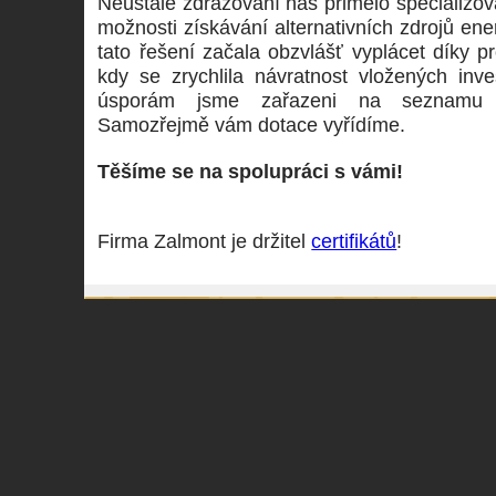
Neustálé zdražování nás přimělo specializov
možnosti získávání alternativních zdrojů en
tato řešení začala obzvlášť vyplácet díky 
kdy se zrychlila návratnost vložených inv
úsporám jsme zařazeni na seznamu o
Samozřejmě vám dotace vyřídíme.
Těšíme se na spolupráci s vámi!
Firma Zalmont je držitel
certifikátů
!