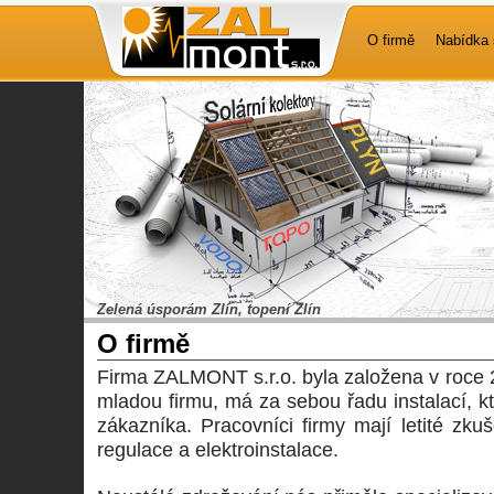
O firmě
Nabídka 
Zelená úsporám Zlín, topení Zlín
O firmě
Firma ZALMONT s.r.o. byla založena v roce 
mladou firmu, má za sebou řadu instalací, k
zákazníka. Pracovníci firmy mají letité zkuš
regulace a elektroinstalace.