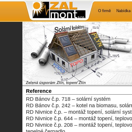
O firmě
Nabídka 
Zelená úsporám Zlín, topení Zlín
Reference
RD Bánov č.p. 718 – solární systém
RD Bánov č.p. 242 – kotel na biomasu, solár
RD Nivnice č.p. – montáž topení, solární sys
RD Nivnice č.p. 644 – montáž topení, teplovo
RD Nivnice č.p. 208 – montáž topení, teplovo
tepelné čerpadlo