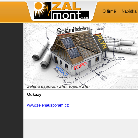
O firmě
Nabídka 
Zelená úsporám Zlín, topení Zlín
Odkazy
www.zelenausporam.cz